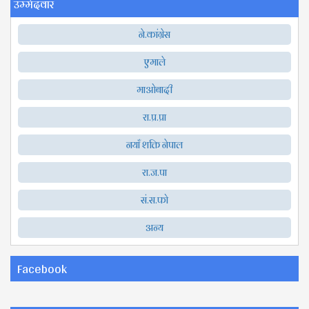
उम्मेदवार
ने.कांग्रेस
एमाले
माओबादी
रा.प्र.प्रा
नयाँ शक्ति नेपाल
रा.ज.पा
सं.स.फो
अन्य
Facebook