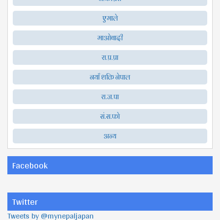
एमाले
माओबादी
रा.प्र.प्रा
नयाँ शक्ति नेपाल
रा.ज.पा
सं.स.फो
अन्य
Facebook
Twitter
Tweets by @mynepaljapan