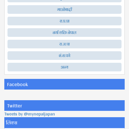
माओबादी
रा.प्र.प्रा
नयाँ शक्ति नेपाल
रा.ज.पा
सं.स.फो
अन्य
Facebook
Twitter
Tweets by @mynepaljapan
लिंक्स